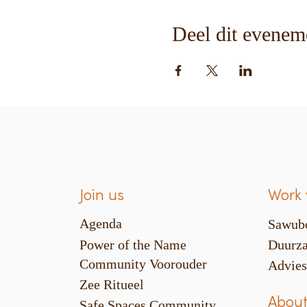
Deel dit evenem
Join us
Work 
Agenda
Sawub
Power of the Name
Duurza
Community Voorouder
Advie
Zee Ritueel
About
Safe Spaces Community