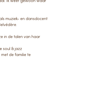
rhaal. Ik weet gewoon waar 
 als muziek- en dansdocent 
Belvédère.
e in de talen van haar 
 soul & jazz
 met de familie te 