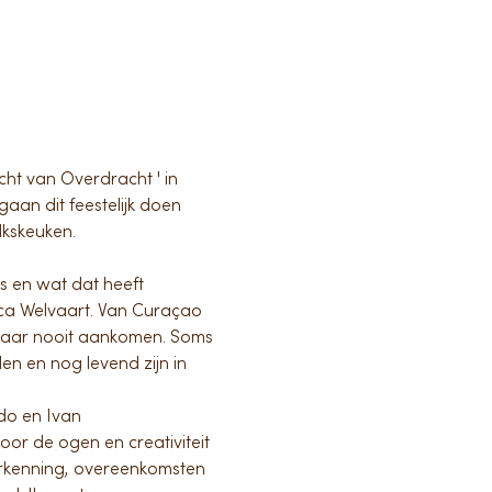
t van Overdracht ' in 
aan dit feestelijk doen 
lkskeuken.
 en wat dat heeft 
hca Welvaart. Van Curaçao 
maar nooit aankomen. Soms 
n en nog levend zijn in 
do en Ivan 
or de ogen en creativiteit 
erkenning, overeenkomsten 