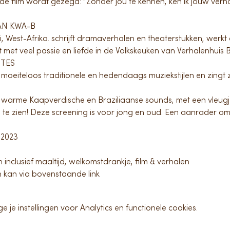
in de film wordt gezegd: “Zonder jou te kennen, ken ik jouw ve
AN KWA-B
 West-Afrika. schrijft dramaverhalen en theaterstukken, werkt
 met veel passie en liefde in de Volkskeuken van Verhalenhuis 
RTES
 moeiteloos traditionele en hedendaags muziekstijlen en zingt z
 warme Kaapverdische en Braziliaanse sounds, met een vleugje
lie te zien! Deze screening is voor jong en oud. Een aanrader om
 2023
 inclusief maaltijd, welkomstdrankje, film & verhalen
n kan via bovenstaande link
e instellingen voor Analytics en functionele cookies.