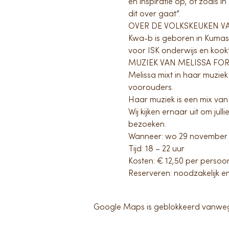
en inspiratie op, of zoals 
dit over gaat”.
OVER DE VOLKSKEUKEN V
Kwa-b is geboren in Kumasi,
voor ISK onderwijs en kookt
MUZIEK VAN MELISSA FO
Melissa mixt in haar muziek
voorouders.
Haar muziek is een mix van
Wij kijken ernaar uit om jul
bezoeken.
Wanneer: wo 29 november
Tijd: 18 – 22 uur
Kosten: € 12,50 per persoon
Reserveren: noodzakelijk e
Google Maps is geblokkeerd vanwege j