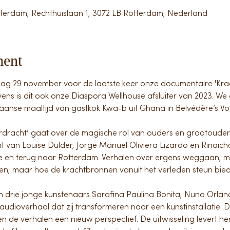
tterdam, Rechthuislaan 1, 3072 LB Rotterdam, Nederland
ment
g 29 november voor de laatste keer onze documentaire 'Krach
ens is dit ook onze Diaspora Wellhouse afsluiter van 2023. We g
kaanse maaltijd van gastkok Kwa-b uit Ghana in Belvédère’s Vo
rdracht’ gaat over de magische rol van ouders en grootouders
t van Louise Dulder, Jorge Manuel Oliviera Lizardo en Rinaic
 en terug naar Rotterdam. Verhalen over ergens weggaan, 
en, maar hoe de krachtbronnen vanuit het verleden steun biede
 drie jonge kunstenaars Sarafina Paulina Bonita, Nuno Orlan
ioverhaal dat zij transformeren naar een kunstinstallatie. Do
en de verhalen een nieuw perspectief. De uitwisseling levert h