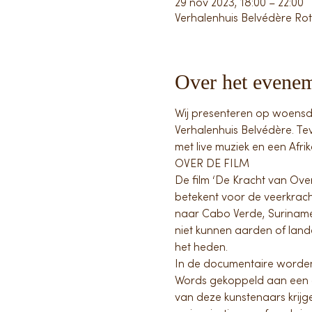
29 nov 2023, 18:00 – 22:00
Verhalenhuis Belvédère Ro
Over het evene
Wij presenteren op woensda
Verhalenhuis Belvédère. Tev
met live muziek en een Afri
OVER DE FILM
De film ‘De Kracht van Ove
betekent voor de veerkrach
naar Cabo Verde, Suriname
niet kunnen aarden of land
het heden.
In de documentaire worden
Words gekoppeld aan een aud
van deze kunstenaars krijg