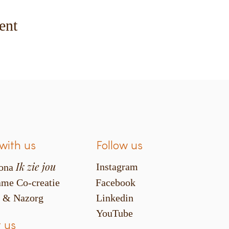
ent
with us
Follow us
Ik zie jou
Instagram
ona
me Co-creatie
Facebook
s & Nazorg
Linkedin
YouTube
 us