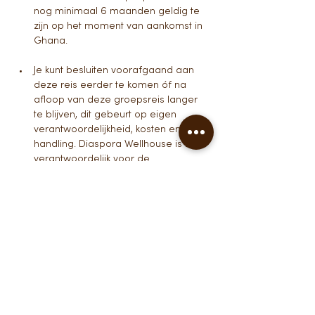
nog minimaal 6 maanden geldig te 
zijn op het moment van aankomst in 
Ghana.
Je kunt besluiten voorafgaand aan 
deze reis eerder te komen óf na 
afloop van deze groepsreis langer 
te blijven, dit gebeurt op eigen 
verantwoordelijkheid, kosten en 
handling. Diaspora Wellhouse is niet 
verantwoordelijk voor de 
begeleiding, invulling en handling 
van reisperiode die je buiten onze 
afgesproken groepsreis in Ghana 
maakt. Uiteraard kunnen we je wel 
tips geven.
Ook de aankomst- en vertrek (pick-
up & drop off) services buiten de 
groepsreis periode vallen hierbij dan 
ook niet onder onze diensten. Je 
dient zelf zorg te dragen voor jouw 