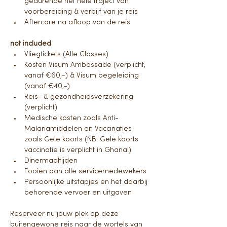
gedurende het hele traject van 
voorbereiding & verbijf van je reis 
Aftercare na afloop van de reis
not included
Vliegtickets (Alle Classes)
Kosten Visum Ambassade (verplicht, 
vanaf €60,-) & Visum begeleiding 
(vanaf €40,-)
Reis- & gezondheidsverzekering 
(verplicht)
Medische kosten zoals Anti-
Malariamiddelen en Vaccinaties 
zoals Gele koorts (NB: Gele koorts 
vaccinatie is verplicht in Ghana!)
Dinermaaltijden
Fooien aan alle servicemedewekers 
Persoonlijke uitstapjes en het daarbij 
behorende vervoer en uitgaven
Reserveer nu jouw plek op deze 
buitengewone reis naar de wortels van 