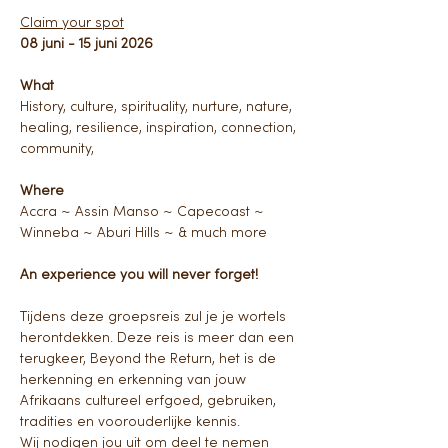
Claim your spot
08 juni - 15 juni 2026
What
History, culture, spirituality, nurture, nature, 
healing, resilience, inspiration, connection, 
community,
Where
Accra ~ Assin Manso ~ Capecoast ~ 
Winneba ~ Aburi Hills ~ & much more
An experience you will never forget!
Tijdens deze groepsreis zul je je wortels 
herontdekken. Deze reis is meer dan een 
terugkeer, Beyond the Return, het is de 
herkenning en erkenning van jouw 
Afrikaans cultureel erfgoed, gebruiken, 
tradities en voorouderlijke kennis. 
Wij nodigen jou uit om deel te nemen 