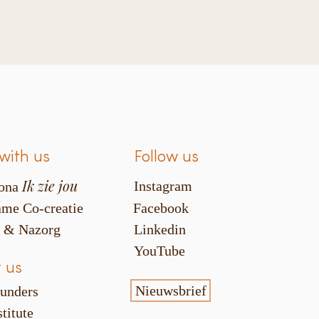
with us
Follow us
Ik zie jou
Instagram
ona
me Co-creatie
Facebook
s & Nazorg
Linkedin
YouTube
 us
Nieuwsbrief
unders
titute