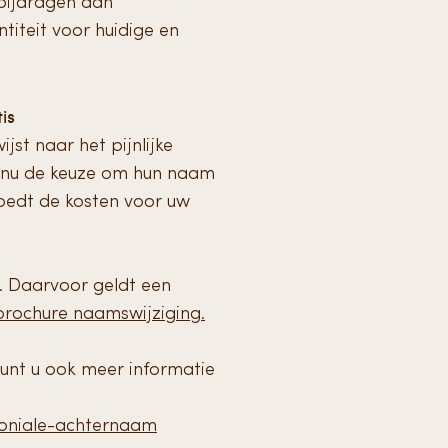
 bijdragen aan
titeit voor huidige en
is
t naar het pijnlijke
n nu de keuze om hun naam
edt de kosten voor uw
s. Daarvoor geldt een
brochure naamswijziging.
unt u ook meer informatie
loniale-achternaam