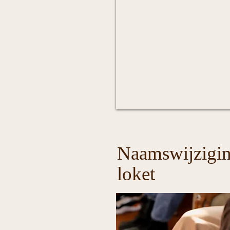
Naamswijzigi
loket