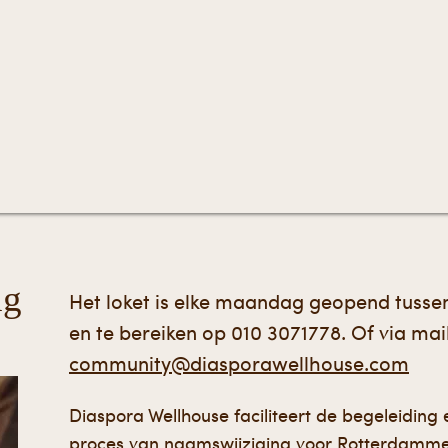
ng
Het loket is elke maandag geopend tussen
en te bereiken op
010 3071778
. Of via mai
community@diasporawellhouse.com
Diaspora Wellhouse faciliteert de begeleiding
proces van naamswijziging voor Rotterdamm