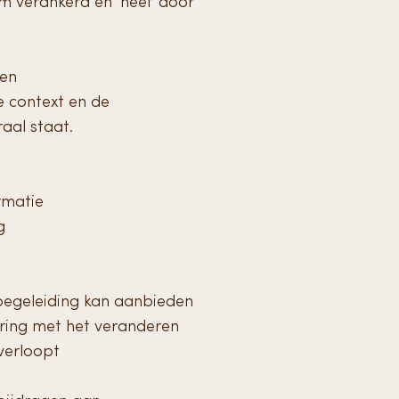
om verankerd en ‘heel’ door
een
 context en de
raal staat.
rmatie
g
 begeleiding kan aanbieden
aring met het veranderen
verloopt