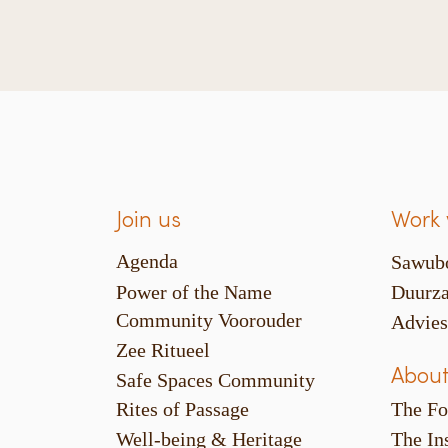
Join us
Work 
Agenda
Sawub
Power of the Name
Duurza
Community Voorouder
Advie
Zee Ritueel
About
Safe Spaces Community
Rites of Passage
The Fo
Well-being & Heritage
The Ins